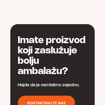
на
страници
страници
производа.
производа.
Imate proizvod
koji zaslužuje
bolju
ambalažu?
Hajde da je osmislimo zajedno.
KONTAKTIRAJTE NAS