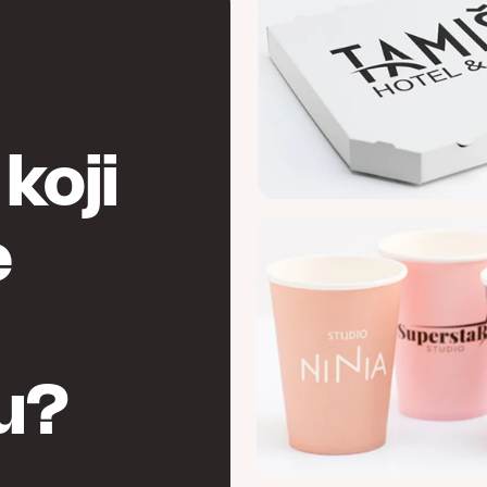
koji
e
u?