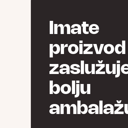
Imate
proizvod 
zaslužuj
bolju
ambalaž