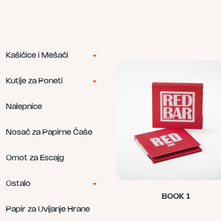
Kašičice i Mešači
Kutije za Poneti
Nalepnice
Nosač za Papirne Čaše
Omot za Escajg
Ostalo
BOOK 1
Papir za Uvijanje Hrane