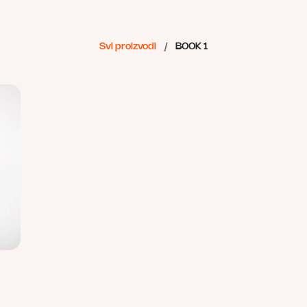
Svi proizvodi
/
BOOK 1