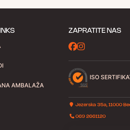
INKS
ZAPRATITE NAS
A
DI
ISO SERTIFIKA
ANA AMBALAŽA
Jezerska 35a, 11000 B
069 2661120