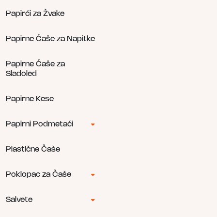
Papirći za Žvake
Papirne Čaše za Napitke
Papirne Čaše za
Sladoled
Papirne Kese
Papirni Podmetači
Plastične Čaše
Poklopac za Čaše
Salvete