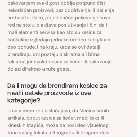
pakovanjem svaki gost dobija potpuno čist,
nekorišćen proizvod, bez dodirivanja ili deljenja
ambalaže. Uz to, pojedinačno pakovanje čuva
red na stolu, olakšava posluživanje i čini da i
mali elementi servisa kao što su kesice za
čačkalice izgledaju jednako uredno kao glavni
deo ponude. I na kraju, kada se ovi detalji
brendiraju, oni postaju diskretna ali bitna
reklama jer svaka kesica za šećer ili pakovanje
dolazi direktno u ruke gosta.
Da li mogu da brendiram kesice za
med i ostale proizvode iz ove
kategorije?
U najvećem broju slučajeva, da. Većina sitnih
artikala, poput kesica za šećer, med, keks ili
kineskih štapića, može da nosi deo vizuelnog
tona vašeg lokala u Beogradu ili drugom delu