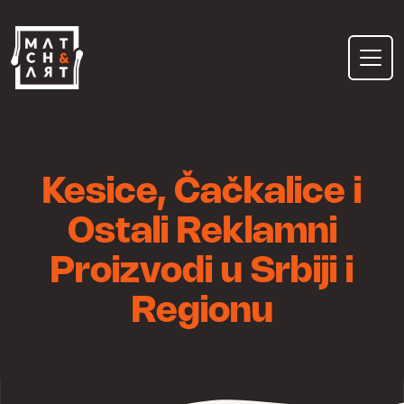
Skip
to
content
Kesice, Čačkalice i
Ostali Reklamni
Proizvodi u Srbiji i
Regionu