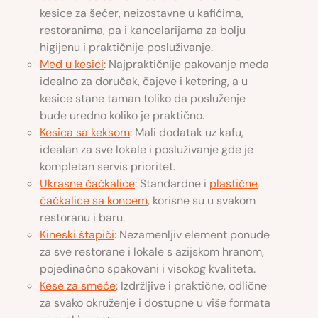
kesice za šećer, neizostavne u kafićima,
restoranima, pa i kancelarijama za bolju
higijenu i praktičnije posluživanje.
Med u kesici
: Najpraktičnije pakovanje meda
idealno za doručak, čajeve i ketering, a u
kesice stane taman toliko da posluženje
bude uredno koliko je praktično.
Kesica sa keksom
: Mali dodatak uz kafu,
idealan za sve lokale i posluživanje gde je
kompletan servis prioritet.
Ukrasne čačkalice
: Standardne i
plastične
čačkalice sa koncem
, korisne su u svakom
restoranu i baru.
Kineski štapići
: Nezamenljiv element ponude
za sve restorane i lokale s azijskom hranom,
pojedinačno spakovani i visokog kvaliteta.
Kese za smeće
: Izdržljive i praktične, odlične
za svako okruženje i dostupne u više formata