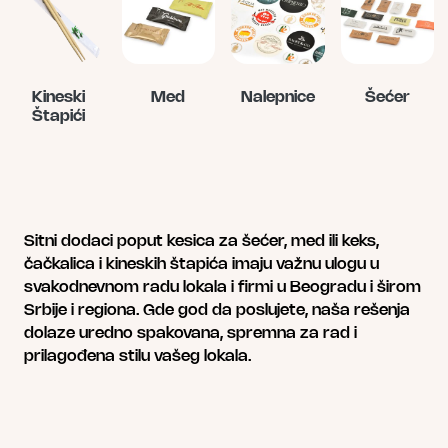
Kineski
Med
Nalepnice
Šećer
Štapići
Овај
Овај
производ
производ
има
има
више
више
варијанти.
варијанти.
Опције
Опције
Sitni dodaci poput kesica za šećer, med ili keks,
могу
могу
čačkalica i kineskih štapića imaju važnu ulogu u
бити
бити
svakodnevnom radu lokala i firmi u Beogradu i širom
изабране
изабране
Srbije i regiona. Gde god da poslujete, naša rešenja
на
на
dolaze uredno spakovana, spremna za rad i
страници
страници
prilagođena stilu vašeg lokala.
производа.
производа.