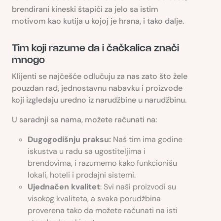
brendirani kineski štapići za jelo sa istim
motivom kao kutija u kojoj je hrana, i tako dalje.
Tim koji razume da i čačkalica znači
mnogo
Klijenti se najčešće odlučuju za nas zato što žele
pouzdan rad, jednostavnu nabavku i proizvode
koji izgledaju uredno iz narudžbine u narudžbinu.
U saradnji sa nama, možete računati na:
Dugogodišnju praksu:
Naš tim ima godine
iskustva u radu sa ugostiteljima i
brendovima, i razumemo kako funkcionišu
lokali, hoteli i prodajni sistemi.
Ujednačen kvalitet
: Svi naši proizvodi su
visokog kvaliteta, a svaka porudžbina
proverena tako da možete računati na isti