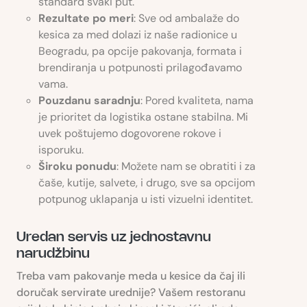
standard svaki put.
Rezultate po meri
: Sve od ambalaže do
kesica za med dolazi iz naše radionice u
Beogradu, pa opcije pakovanja, formata i
brendiranja u potpunosti prilagođavamo
vama.
Pouzdanu saradnju
: Pored kvaliteta, nama
je prioritet da logistika ostane stabilna. Mi
uvek poštujemo dogovorene rokove i
isporuku.
Široku ponudu
: Možete nam se obratiti i za
čaše, kutije, salvete, i drugo, sve sa opcijom
potpunog uklapanja u isti vizuelni identitet.
Uredan servis uz jednostavnu
narudžbinu
Treba vam pakovanje meda u kesice da čaj ili
doručak servirate urednije? Vašem restoranu