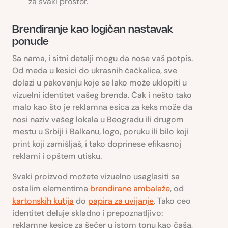
za svaki prostor.
Brendiranje kao logičan nastavak
ponude
Sa nama, i sitni detalji mogu da nose vaš potpis.
Od meda u kesici do ukrasnih čačkalica, sve
dolazi u pakovanju koje se lako može uklopiti u
vizuelni identitet vašeg brenda. Čak i nešto tako
malo kao što je reklamna esica za keks može da
nosi naziv vašeg lokala u Beogradu ili drugom
mestu u Srbiji i Balkanu, logo, poruku ili bilo koji
print koji zamišljaš, i tako doprinese efikasnoj
reklami i opštem utisku.
Svaki proizvod možete vizuelno usaglasiti sa
ostalim elementima
brendirane ambalaže
, od
kartonskih kutija
do
papira za uvijanje
. Tako ceo
identitet deluje skladno i prepoznatljivo:
reklamne kesice za šećer u istom tonu kao čaša,