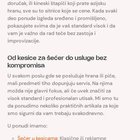
doručak, ili kineski štapići koji prate azijsku
hranu, sve su to sitnice koje se cene. Kada svaki
deo ponude izgleda sređeno i promišljeno,
pokazujete svima da je vaš standard visok i da
vam je važno da rad teče bez zastoja i
improvizacije.
Od kesice za šećer do usluge bez
kompromisa
U svakom poslu gde se poslužuje hrana ili piće,
mali predmeti tiho dopunjuju servis. Na njima
možda nije glavni fokus, ali će uvek značiti za
visok standard i profesionalan utisak. Mi smo tu
da ponudimo nekoliko praktičnih artikala za koje
smo sigurni da vam trebaju svakodnevno.
U ponudi imamo:
Šećer u kesicama
: Klasične ili reklamne