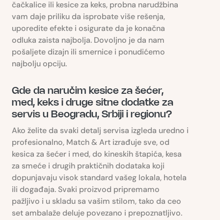
čačkalice ili kesice za keks, probna narudžbina
vam daje priliku da isprobate više rešenja,
uporedite efekte i osigurate da je konačna
odluka zaista najbolja. Dovoljno je da nam
pošaljete dizajn ili smernice i ponudićemo
najbolju opciju.
Gde da naručim kesice za šećer,
med, keks i druge sitne dodatke za
servis u Beogradu, Srbiji i regionu?
Ako želite da svaki detalj servisa izgleda uredno i
profesionalno, Match & Art izrađuje sve, od
kesica za šećer i med, do kineskih štapića, kesa
za smeće i drugih praktičnih dodataka koji
dopunjavaju visok standard vašeg lokala, hotela
ili događaja. Svaki proizvod pripremamo
pažljivo i u skladu sa vašim stilom, tako da ceo
set ambalaže deluje povezano i prepoznatljivo.