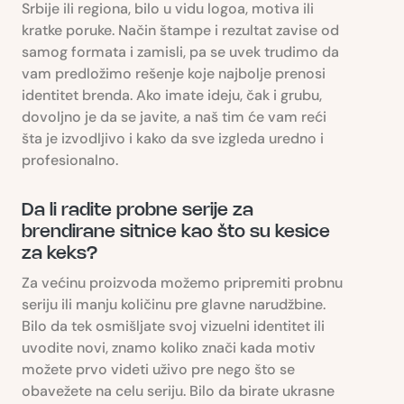
Srbije ili regiona, bilo u vidu logoa, motiva ili
kratke poruke. Način štampe i rezultat zavise od
samog formata i zamisli, pa se uvek trudimo da
vam predložimo rešenje koje najbolje prenosi
identitet brenda. Ako imate ideju, čak i grubu,
dovoljno je da se javite, a naš tim će vam reći
šta je izvodljivo i kako da sve izgleda uredno i
profesionalno.
Da li radite probne serije za
brendirane sitnice kao što su kesice
za keks?
Za većinu proizvoda možemo pripremiti probnu
seriju ili manju količinu pre glavne narudžbine.
Bilo da tek osmišljate svoj vizuelni identitet ili
uvodite novi, znamo koliko znači kada motiv
možete prvo videti uživo pre nego što se
obavežete na celu seriju. Bilo da birate ukrasne