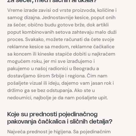
za šećer, med i sličnih artikala?
Vreme izrade zavisi od vrste proizvoda, količine i
samog dizajna. Jednostavnije kesice, poput onih
za šećer, obično budu gotove brže, dok artikli
poput kombinovanih setova zahtevaju malo duži
proces. Svakako, možete računati da ćete svoje
reklamne kesice sa medom, reklamne čačkalice
sa koncem ili kineske stapiće dobiti u najkraćem
mogućem roku, jer mi sve izrađujemo i
pakujemo u našoj radionici u Beogradu a
dostavljamo širom Srbije i regiona. Čim nam
pošaljete vizual ili ideju, dajemo vam jasan rok i
držimo ga se bez odstupanja. Ako ste u
nedoumici, najbolje je da nam pošaljete upit.
Koje su prednosti pojedinačnog
pakovanja čačkalica i sličnih detalja?
Najveća prednost je higijena. Sa pojedinačnim