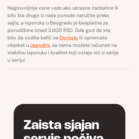
Najpovoljnije cene važe ako ukrasne čačkalice ili
bilo šta drugo iz naše ponude naručite preko
sajta, a isporuka u Beogradu je besplatna za
porudžbine iznad 3.000 RSD. Gde god da ste,
bilo da vodite kafić na
Dorćolu
ili opremate
objekat u
Jagodini
, sa nama možete računati na
stabilnu isporuku i kvalitet koji ostaje isti iz serije
u seriju!
Zaista sjajan