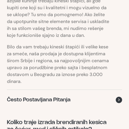
azijske kuhinje trebaju kineski štapići, ali gde
kupiti one koji su i kvalitetni i mogu vizuelno da
se uklope? Tu smo da pomognemo! Ako želite
da upotpunite sitne elemente servisa i uskladite
ih sa stilom vašeg brenda, mi nudimo rešenje
koje funkcioniše sjajno iz dana u dan.
Bilo da vam trebaju kineski štapići ili velike kese
za smeće, naša prodaja je dostupna klijentima
širom Srbije i regiona, sa najpovoljnijim cenama
upravo za porudžbine preko sajta i besplatnom
dostavom u Beogradu za iznose preko 3.000
dinara.
Često Postavljana Pitanja
Koliko traje izrada brendiranih kesica