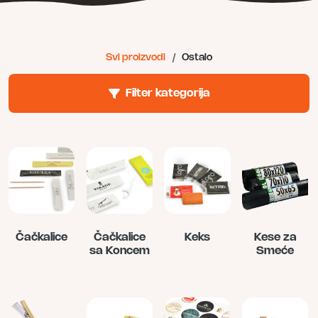
Svi proizvodi
/
Ostalo
Filter kategorija
Čačkalice
Čačkalice
Keks
Kese za
sa Koncem
Smeće