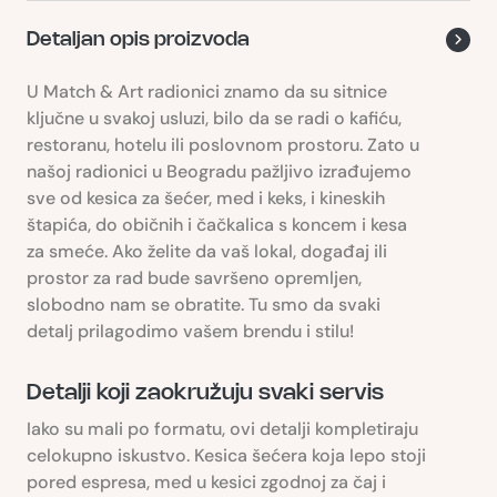
Detaljan opis proizvoda
U Match & Art radionici znamo da su sitnice
ključne u svakoj usluzi, bilo da se radi o kafiću,
restoranu, hotelu ili poslovnom prostoru. Zato u
našoj radionici u Beogradu pažljivo izrađujemo
sve od kesica za šećer, med i keks, i kineskih
štapića, do običnih i čačkalica s koncem i kesa
za smeće. Ako želite da vaš lokal, događaj ili
prostor za rad bude savršeno opremljen,
slobodno nam se obratite. Tu smo da svaki
detalj prilagodimo vašem brendu i stilu!
Detalji koji zaokružuju svaki servis
Iako su mali po formatu, ovi detalji kompletiraju
celokupno iskustvo. Kesica šećera koja lepo stoji
pored espresa, med u kesici zgodnoj za čaj i