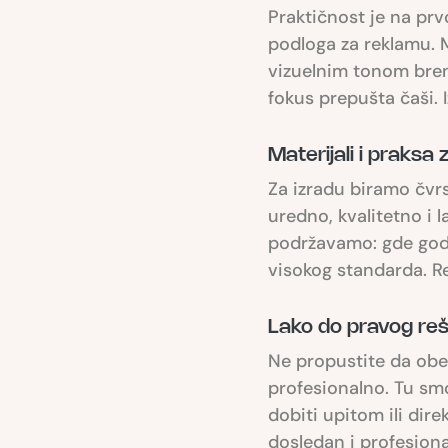
Praktičnost je na prv
podloga za reklamu. Mo
vizuelnim tonom brend
fokus prepušta čaši. 
Materijali i praksa
Za izradu biramo čvrs
uredno, kvalitetno i l
podržavamo: gde god 
visokog standarda. Re
Lako do pravog re
Ne propustite da obe
profesionalno. Tu sm
dobiti upitom ili dir
dosledan i profesiona