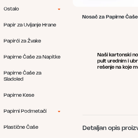
Ostalo
Nosač za Papirne Čaše
Овај
Papir za Uvijanje Hrane
производ
има
Papirći za Žvake
више
варијанти.
Naši kartonski no
Опције
Papirne Čaše za Napitke
pult urednim i ubr
могу
rešenje na koje 
бити
Papirne Čaše za
изабране
Sladoled
на
страници
производа.
Papirne Kese
Papirni Podmetači
Plastične Čaše
Detaljan opis proi