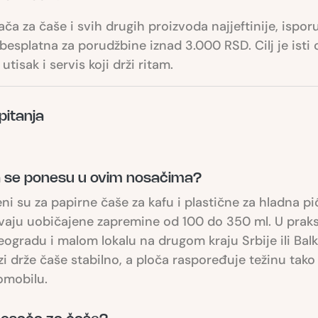
ča za čaše i svih drugih proizvoda najjeftinije, ispor
besplatna za porudžbine iznad 3.000 RSD. Cilj je ist
tisak i servis koji drži ritam.
pitanja
 se ponesu u ovim nosačima?
ni su za papirne čaše za kafu i plastične za hladna p
aju uobičajene zapremine od 100 do 350 ml. U praksi,
radu i malom lokalu na drugom kraju Srbije ili Balkan
rezi drže čaše stabilno, a ploča raspoređuje težinu ta
tomobilu.