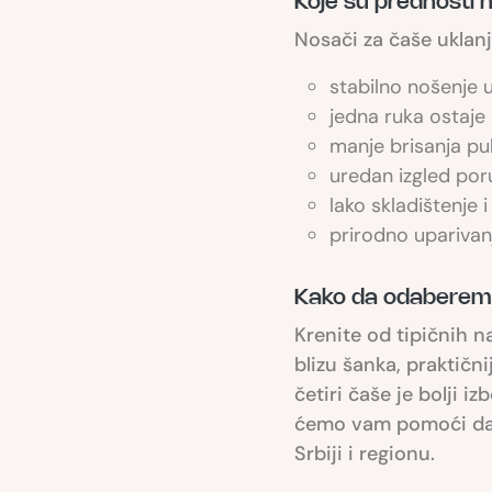
Koje su prednosti
Nosači za čaše uklanj
stabilno nošenje u
jedna ruka ostaje 
manje brisanja pul
uredan izgled porud
lako skladištenje i
prirodno upariva
Kako da odaberem 
Krenite od tipičnih 
blizu šanka, praktičn
četiri čaše je bolji i
ćemo vam pomoći da u
Srbiji i regionu.