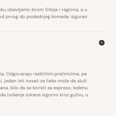
uku obavljamo širom Srbije i regiona, a u
i od prvog do poslednjeg komada: siguran
ića. Odgovaraju različitim prečnicima, pa
 jedan isti nosač za čaše može da služi
a, bilo da se koristi za espreso, ledenu
ko da nošenje ostane sigurno kroz gužvu, u