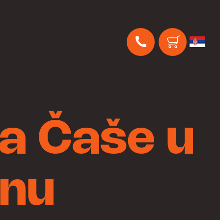
Za Čaše u
onu