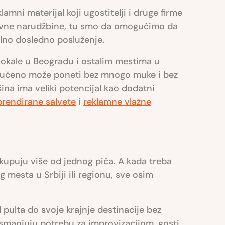
mni materijal koji ugostitelji i druge firme
rativne narudžbine, tu smo da omogućimo da
lno dosledno posluženje.
 lokale u Beogradu i ostalim mestima u
 naručeno može poneti bez mnogo muke i bez
šina ima veliki potencijal kao dodatni
brendirane salvete
i
reklamne vlažne
 kupuju više od jednog pića. A kada treba
g mesta u Srbiji ili regionu, sve osim
pulta do svoje krajnje destinacije bez
, i smanjuju potrebu za improvizacijom, gosti