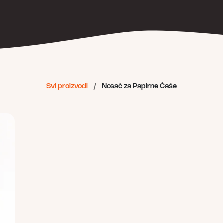
Svi proizvodi
/
Nosač za Papirne Čaše