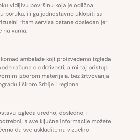
ku vidljivu površinu koja je odlična
ku poruku, ili ga jednostavno uklopiti sa
vizuelni ritam servisa ostane dosledan jer
je na vama.
aki komad ambalaže koji proizvedemo izgleda
 vode računa o održivosti, a mi taj pristup
ornim izborom materijala, bez žrtvovanja
gradu i širom Srbije i regiona.
stavu izgleda uredno, dosledno, i
otrebni, a sve ključne informacije možete
 ćemo da sve uskladite na vizuelno