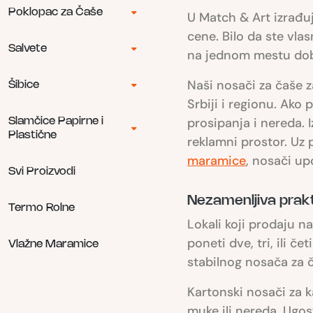
Poklopac za Čaše
U Match & Art izrađuj
cene. Bilo da ste vla
Salvete
na jednom mestu dobi
Naši nosači za čaše z
Šibice
Srbiji i regionu. Ak
prosipanja i nereda. 
Slamčice Papirne i
Plastične
reklamni prostor. Uz 
maramice
, nosači up
Svi Proizvodi
Nezamenljiva prakt
Termo Rolne
Lokali koji prodaju n
poneti dve, tri, ili č
Vlažne Maramice
stabilnog nosača za 
Kartonski nosači za k
muke ili nereda. Ugost