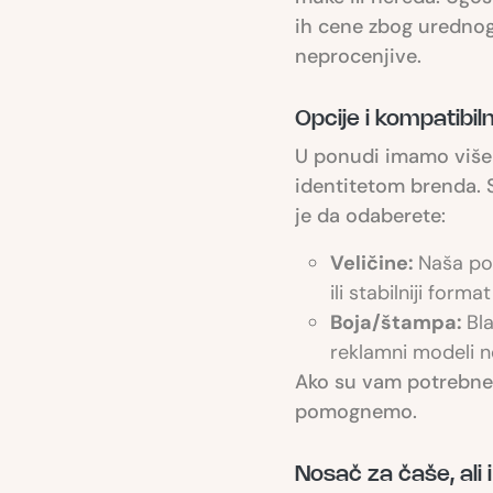
ih cene zbog urednog 
neprocenjive.
Opcije i kompatibil
U ponudi imamo više 
identitetom brenda. 
je da odaberete:
Veličine:
Naša pon
ili stabilniji form
Boja/štampa:
Bl
reklamni modeli n
Ako su vam potrebne ob
pomognemo.
Nosač za čaše, ali 