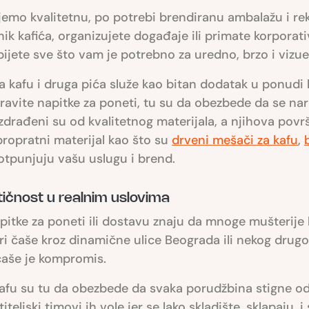
emo kvalitetnu, po potrebi brendiranu ambalažu i rekla
snik kafića, organizujete događaje ili primate korpo
jete sve što vam je potrebno za uredno, brzo i vizue
a kafu i druga pića služe kao bitan dodatak u ponudi
o pravite napitke za poneti, tu su da obezbede da se
Izdrađeni su od kvalitetnog materijala, a njihova povr
propratni materijal kao što su
drveni mešači za kafu
,
otpunjuju vašu uslugu i brend.
ičnost u realnim uslovima
apitke za poneti ili dostavu znaju da mnoge mušterije
etiri čaše kroz dinamične ulice Beograda ili nekog drugo
čaše je kompromis.
afu su tu da obezbede da svaka porudžbina stigne od 
iteljski timovi ih vole jer se lako skladište, sklapaju