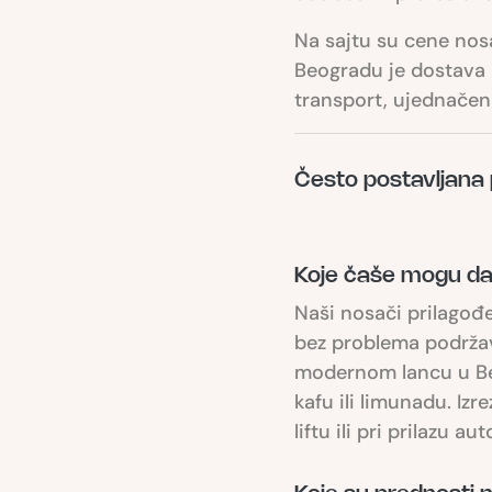
Na sajtu su cene nosa
Beogradu je dostava 
transport, ujednačen u
Često postavljana 
Koje čaše mogu da
Naši nosači prilagođe
bez problema podržav
modernom lancu u Beog
kafu ili limunadu. Iz
liftu ili pri prilazu au