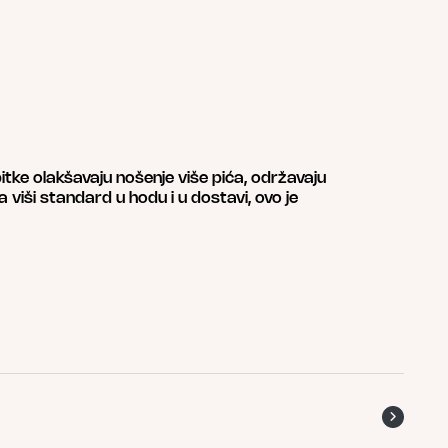
itke olakšavaju nošenje više pića, održavaju
a viši standard u hodu i u dostavi, ovo je