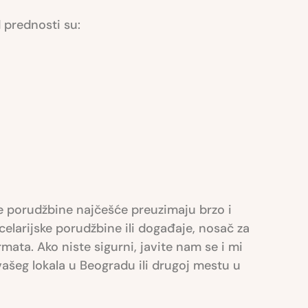
 prednosti su:
se porudžbine najčešće preuzimaju brzo i
celarijske porudžbine ili događaje, nosač za
rmata. Ako niste sigurni, javite nam se i mi
šeg lokala u Beogradu ili drugoj mestu u