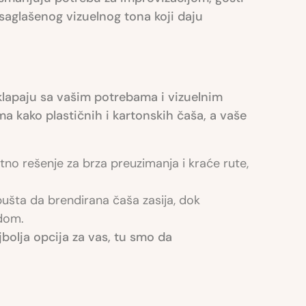
saglašenog vizuelnog tona koji daju
klapaju sa vašim potrebama i vizuelnim
 kako plastičnih i kartonskih čaša, a vaše
no rešenje za brza preuzimanja i kraće rute,
 pušta da brendirana čaša zasija, dok
ndom.
ajbolja opcija za vas, tu smo da