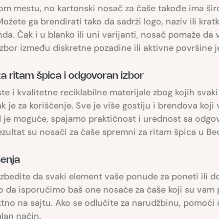
om mestu, no kartonski nosač za čaše takođe ima širo
žete ga brendirati tako da sadrži logo, naziv ili krat
a. Čak i u blanko ili uni varijanti, nosač pomaže da 
Izbor između diskretne pozadine ili aktivne površine 
 za ritam špica i odgovoran izbor
te i kvalitetne reciklabilne materijale zbog kojih sv
ak je za korišćenje. Sve je više gostiju i brendova koji
je moguće, spajamo praktičnost i urednost sa odgov
zultat su nosači za čaše spremni za ritam špica u Beo
šenja
zbedite da svaki element vaše ponude za poneti ili do
o da isporučimo baš one nosače za čaše koji su vam p
ektno na sajtu. Ako se odlučite za narudžbinu, pomoći
lan način.