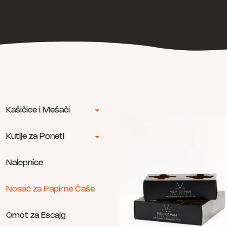
Kašičice i Mešači
Kutije za Poneti
Nalepnice
Nosač za Papirne Čaše
Omot za Escajg