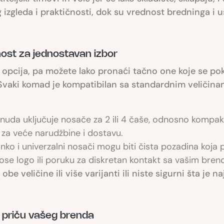
izgleda i praktičnosti, dok su vrednost bredninga i u
nost za jednostavan izbor
opcija, pa možete lako pronaći tačno one koje se po
Svaki komad je kompatibilan sa standardnim veličinama
uda uključuje nosače za 2 ili 4 čaše, odnosno kompakt
at za veće narudžbine i dostavu.
anko i univerzalni nosači mogu biti čista pozadina koja
ose logo ili poruku za diskretan kontakt sa vašim bre
e veličine ili više varijanti ili niste sigurni šta je n
i priču vašeg brenda