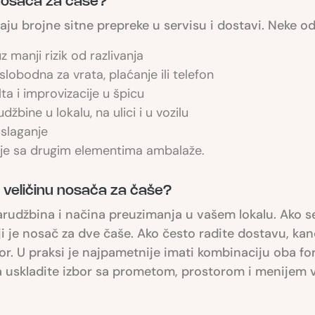
 nosača za čaše?
aju brojne sitne prepreke u servisu i dostavi. Neke od
z manji rizik od razlivanja
slobodna za vrata, plaćanje ili telefon
ta i improvizacije u špicu
žbine u lokalu, na ulici i u vozilu
 slaganje
nje sa drugim elementima ambalaže.
veličinu nosača za čaše?
narudžbina i načina preuzimanja u vašem lokalu. Ako 
iji je nosač za dve čaše. Ako često radite dostavu, kan
zbor. U praksi je najpametnije imati kombinaciju oba fo
skladite izbor sa prometom, prostorom i menijem va