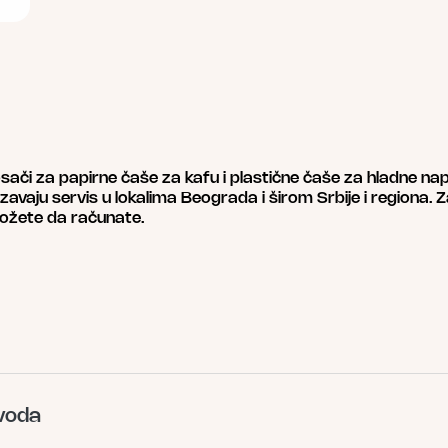
sači za papirne čaše za kafu i plastične čaše za hladne nap
zavaju servis u lokalima Beograda i širom Srbije i regiona. Z
možete da računate.
zvoda