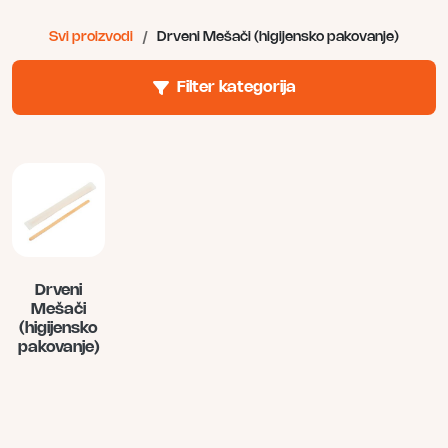
Svi proizvodi
/
Drveni Mešači (higijensko pakovanje)
Filter kategorija
Drveni
Mešači
(higijensko
pakovanje)