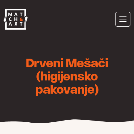
Skip
to
content
Drveni Mešači
(higijensko
pakovanje)