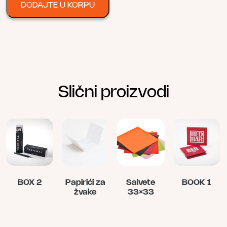
DODAJTE U KORPU
Slični proizvodi
BOX 2
Papirići za
Salvete
BOOK 1
žvake
33×33
Овај
производ