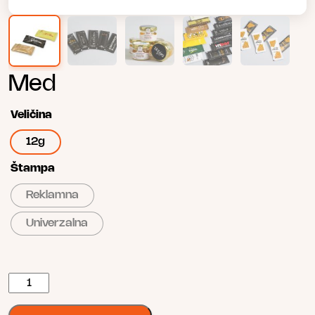
Med
Veličina
12g
Štampa
Reklamna
Univerzalna
Med
количина