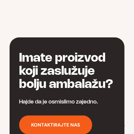
има
више
варијанти.
Опције
могу
бити
изабране
на
Imate proizvod
страници
производа.
koji zaslužuje
bolju ambalažu?
Hajde da je osmislimo zajedno.
KONTAKTIRAJTE NAS