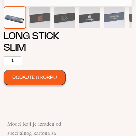
LONG STICK
SLIM
LONG
STICK
SLIM
DODAJTE U KORPU
количина
Model koji je izrađen od
specijalnog kartona sa