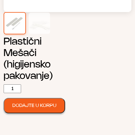
Plastični
Mešači
(higijensko
pakovanje)
Plastični
Mešači
(higijensko
DODAJTE U KORPU
pakovanje)
количина