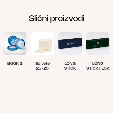
Slični proizvodi
BOOK 2
Salvete
LONG
LONG
25×25
STICK
STICK FLOK
Овај
производ
има
више
варијанти.
Опције
могу