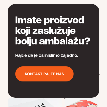
бити
изабране
на
Imate proizvod
страници
производа.
koji zaslužuje
bolju ambalažu?
Hajde da je osmislimo zajedno.
KONTAKTIRAJTE NAS