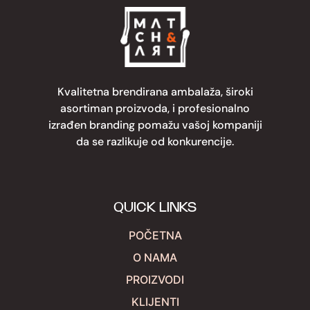
Kvalitetna brendirana ambalaža, široki
asortiman proizvoda, i profesionalno
izrađen branding pomažu vašoj kompaniji
da se razlikuje od konkurencije.
QUICK LINKS
POČETNA
O NAMA
PROIZVODI
KLIJENTI