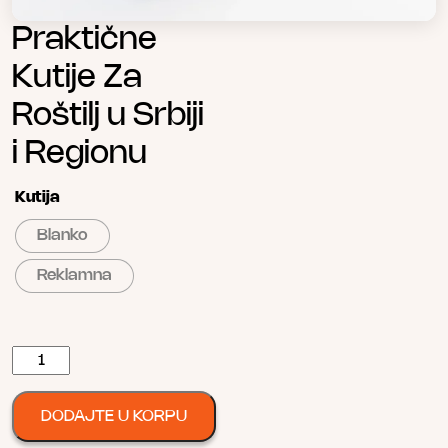
Praktične
Kutije Za
Roštilj u Srbiji
i Regionu
Kutija
Blanko
Reklamna
Kutija
za
Roštilj
DODAJTE U KORPU
0,50kg