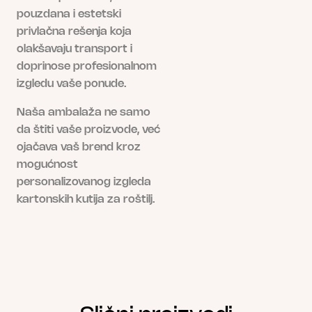
pouzdana i estetski
privlačna rešenja koja
olakšavaju transport i
doprinose profesionalnom
izgledu vaše ponude.
Naša ambalaža ne samo
da štiti vaše proizvode, već
ojačava vaš brend kroz
mogućnost
personalizovanog izgleda
kartonskih kutija za roštilj.