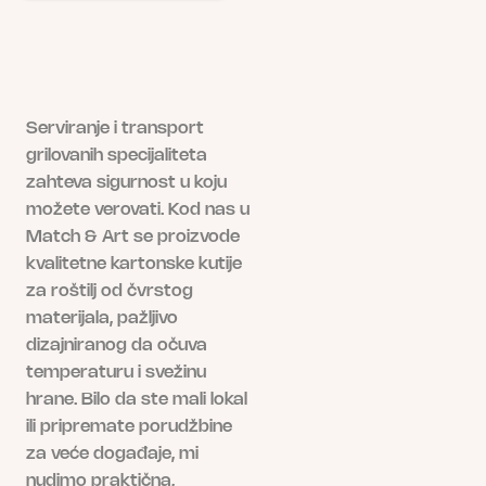
(24x13x55cm)
количина
Serviranje i transport
grilovanih specijaliteta
zahteva sigurnost u koju
možete verovati. Kod nas u
Match & Art se proizvode
kvalitetne kartonske kutije
za roštilj od čvrstog
materijala, pažljivo
dizajniranog da očuva
temperaturu i svežinu
hrane. Bilo da ste mali lokal
ili pripremate porudžbine
za veće događaje, mi
nudimo praktična,