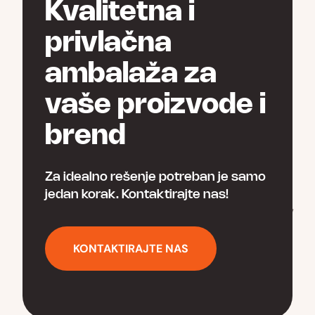
Kvalitetna i
страници
производа.
privlačna
ambalaža za
vaše proizvode i
brend
Za idealno rešenje potreban je samo
jedan korak. Kontaktirajte nas!
KONTAKTIRAJTE NAS